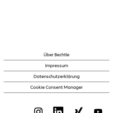
Über Bechtle
Impressum
Datenschutzerklärung
Cookie Consent Manager
W
W
W
W
i
i
i
i