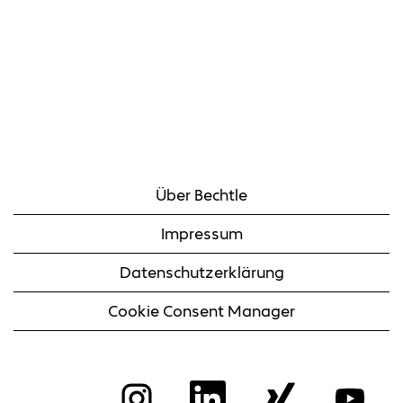
Über Bechtle
Impressum
Datenschutzerklärung
Cookie Consent Manager
W
W
W
W
i
i
i
i