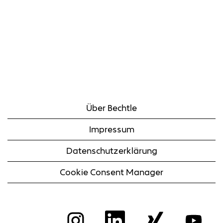
Über Bechtle
Impressum
Datenschutzerklärung
Cookie Consent Manager
W
W
W
W
i
i
i
i