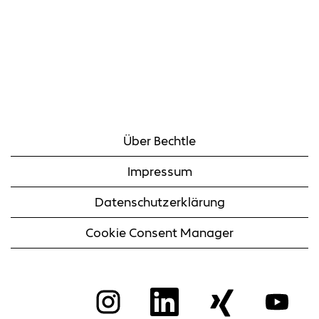
Über Bechtle
Impressum
Datenschutzerklärung
Cookie Consent Manager
W
W
W
W
i
i
i
i
r
r
r
r