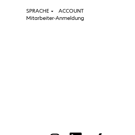
SPRACHE
ACCOUNT
Stellen suchen
Mitarbeiter-Anmeldung
W
W
W
W