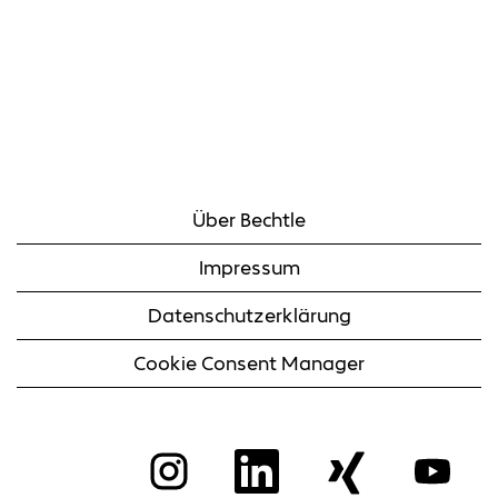
Über Bechtle
Impressum
Datenschutzerklärung
Cookie Consent Manager
W
W
W
W
i
i
i
i
r
r
r
r