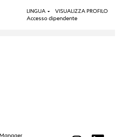
LINGUA
VISUALIZZA PROFILO
Cerca nelle
Accesso dipendente
offerte
 Manager
S
S
S