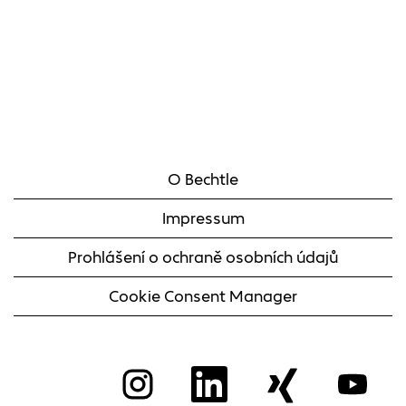
O Bechtle
Impressum
Prohlášení o ochraně osobních údajů
Cookie Consent Manager
O
O
O
O
t
t
t
t
e
e
e
e