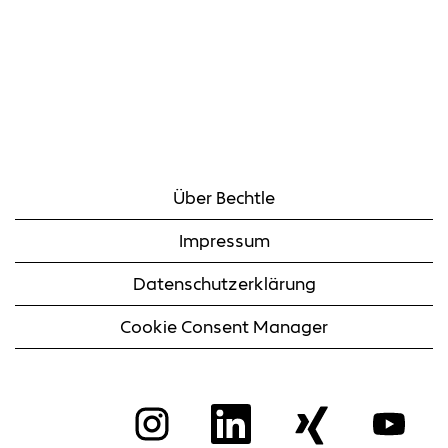
Über Bechtle
Impressum
Datenschutzerklärung
Cookie Consent Manager
W
W
W
W
i
i
i
i
r
r
r
r