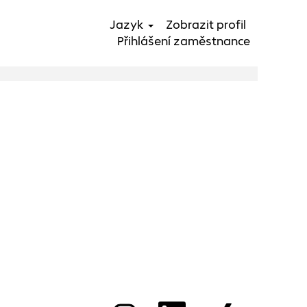
Jazyk
Zobrazit profil
Vyhledávat
Přihlášení zaměstnance
pracovní místa
O
O
O
O