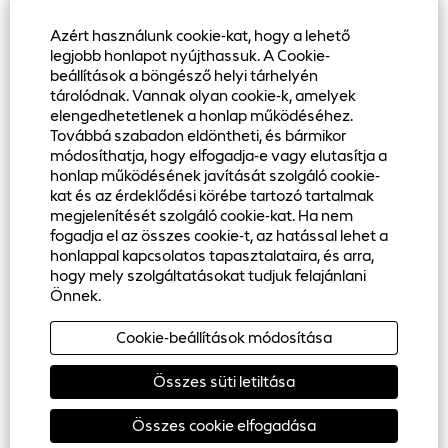
Azért használunk cookie-kat, hogy a lehető
legjobb honlapot nyújthassuk. A Cookie-
beállítások a böngésző helyi tárhelyén
tárolódnak. Vannak olyan cookie-k, amelyek
elengedhetetlenek a honlap működéséhez.
Továbbá szabadon eldöntheti, és bármikor
módosíthatja, hogy elfogadja-e vagy elutasítja a
honlap működésének javítását szolgáló cookie-
Vállalkozás
kat és az érdeklődési körébe tartozó tartalmak
megjelenítését szolgáló cookie-kat. Ha nem
Impresszum
fogadja el az összes cookie-t, az hatással lehet a
honlappal kapcsolatos tapasztalataira, és arra,
Adatvédelmi szabályzat
hogy mely szolgáltatásokat tudjuk felajánlani
Önnek.
Cookie Consent Manager
Cookie-beállítások módosítása
Összes süti letiltása
Összes cookie elfogadása