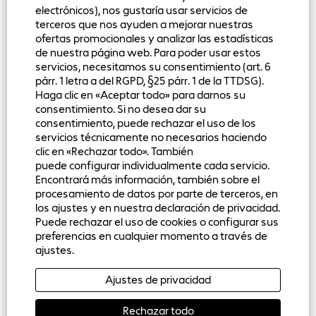
electrónicos), nos gustaría usar servicios de
terceros que nos ayuden a mejorar nuestras
ofertas promocionales y analizar las estadísticas
de nuestra página web. Para poder usar estos
servicios, necesitamos su consentimiento (art. 6
párr. 1 letra a del RGPD, §25 párr. 1 de la TTDSG).
Haga clic en «Aceptar todo» para darnos su
consentimiento. Si no desea dar su
consentimiento, puede rechazar el uso de los
Bechtle
servicios técnicamente no necesarios haciendo
clic en «Rechazar todo». También
Aviso legal
puede configurar individualmente cada servicio.
Encontrará más información, también sobre el
Declaración de protección de datos
procesamiento de datos por parte de terceros, en
los ajustes y en nuestra declaración de privacidad.
Cookie Consent Manager
Puede rechazar el uso de cookies o configurar sus
preferencias en cualquier momento a través de
ajustes.
S
S
S
S
Ajustes de privacidad
e
e
e
e
a
a
a
a
b
b
b
b
Rechazar todo