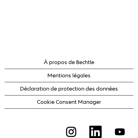
À propos de Bechtle
Mentions légales
Déclaration de protection des données
Cookie Consent Manager
S
S
S
’
’
’
o
o
o